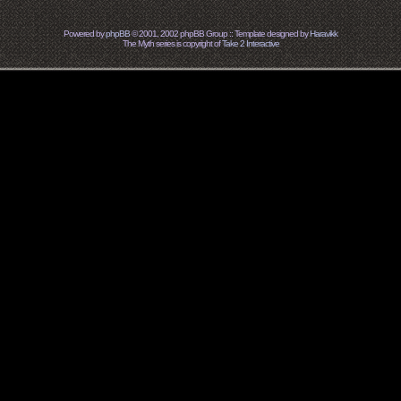
Powered by
phpBB
© 2001, 2002 phpBB Group :: Template designed by
Haravikk
The Myth series is copyright of
Take 2 Interactive