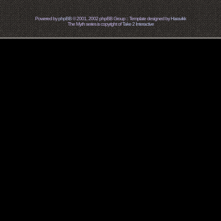
Powered by
phpBB
© 2001, 2002 phpBB Group :: Template designed by
Haravikk
The Myth series is copyright of
Take 2 Interactive