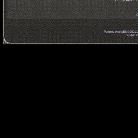
Entrar automá
O
Powered by
phpBB
© 2001, 
The Myth ser