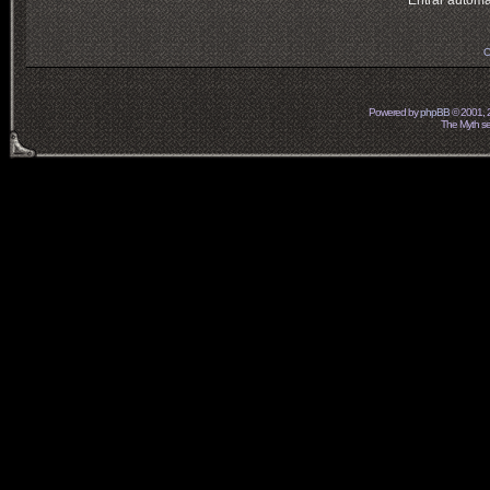
Entrar automá
O
Powered by
phpBB
© 2001, 
The Myth ser