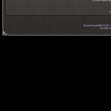
Entrar automá
O
Powered by
phpBB
© 2001, 
The Myth ser