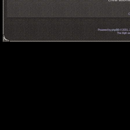
Entrar automá
O
Powered by
phpBB
© 2001, 
The Myth ser