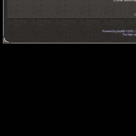
Entrar automá
O
Powered by
phpBB
© 2001, 
The Myth ser