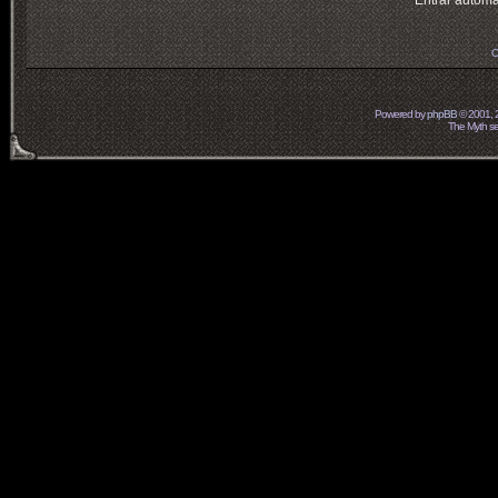
Entrar automá
O
Powered by
phpBB
© 2001, 
The Myth ser